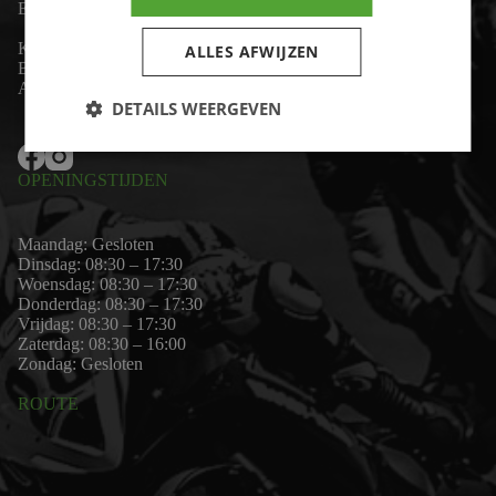
Email:
wim@motor-id.nl
K.v.K: 80530338
ALLES AFWIJZEN
B.T.W-nummer: NL861703947B01
Algemene voorwaarden
DETAILS WEERGEVEN
OPENINGSTIJDEN
Maandag: Gesloten
Dinsdag: 08:30 – 17:30
Woensdag: 08:30 – 17:30
Donderdag: 08:30 – 17:30
Vrijdag: 08:30 – 17:30
Zaterdag: 08:30 – 16:00
Zondag: Gesloten
ROUTE