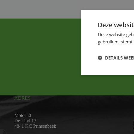
Deze websit
Deze website geb
gebruiken, stemt
DETAILS WE
ADRES
Motor-id
De Lind 17
4841 KC Prinsenbeek