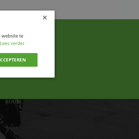
×
 website te
Lees verder
ACCEPTEREN
ROUTE