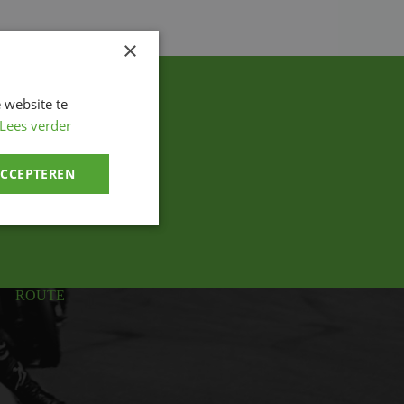
×
 website te
Lees verder
ACCEPTEREN
ROUTE