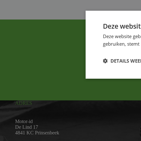
Deze websit
Deze website geb
gebruiken, stemt
DETAILS WE
ADRES
Motor-id
De Lind 17
4841 KC Prinsenbeek