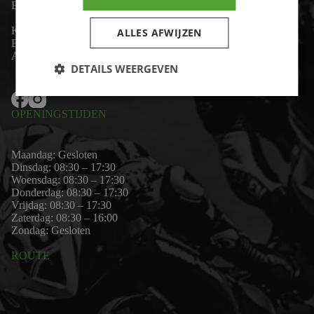
Email:
wim@motor-id.nl
K.v.K: 80530338
ALLES AFWIJZEN
B.T.W-nummer: NL861703947B01
Algemene voorwaarden
DETAILS WEERGEVEN
OPENINGSTIJDEN
Maandag: Gesloten
Dinsdag: 08:30 – 17:30
Woensdag: 08:30 – 17:30
Donderdag: 08:30 – 17:30
Vrijdag: 08:30 – 17:30
Zaterdag: 08:30 – 16:00
Zondag: Gesloten
ROUTE