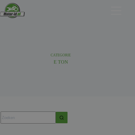
Ga
naar
de
inhoud
CATEGORIE
E TON
Geen
resultaten