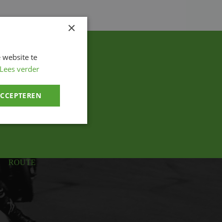
×
 website te
Lees verder
ACCEPTEREN
ROUTE