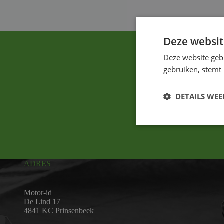
Deze websit
Deze website geb
gebruiken, stemt
DETAILS WE
ADRES
Motor-id
De Lind 17
4841 KC Prinsenbeek