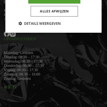
Email:
wim@motor-id.nl
K.v.K: 80530338
ALLES AFWIJZEN
B.T.W-nummer: NL861703947B01
Algemene voorwaarden
DETAILS WEERGEVEN
OPENINGSTIJDEN
Maandag: Gesloten
Dinsdag: 08:30 – 17:30
Woensdag: 08:30 – 17:30
Donderdag: 08:30 – 17:30
Vrijdag: 08:30 – 17:30
Zaterdag: 08:30 – 16:00
Zondag: Gesloten
ROUTE