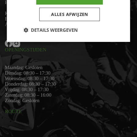
Email:
wim@motor-id.nl
K.v.K: 80530338
ALLES AFWIJZEN
B.T.W-nummer: NL861703947B01
Algemene voorwaarden
DETAILS WEERGEVEN
OPENINGSTIJDEN
Maandag: Gesloten
Dinsdag: 08:30 – 17:30
Woensdag: 08:30 – 17:30
Donderdag: 08:30 – 17:30
Vrijdag: 08:30 – 17:30
Zaterdag: 08:30 – 16:00
Zondag: Gesloten
ROUTE