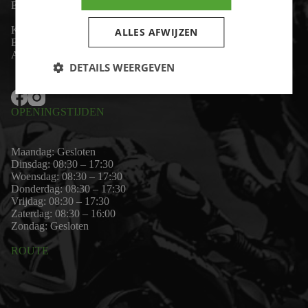
Email:
wim@motor-id.nl
K.v.K: 80530338
ALLES AFWIJZEN
B.T.W-nummer: NL861703947B01
Algemene voorwaarden
DETAILS WEERGEVEN
OPENINGSTIJDEN
Maandag: Gesloten
Dinsdag: 08:30 – 17:30
Woensdag: 08:30 – 17:30
Donderdag: 08:30 – 17:30
Vrijdag: 08:30 – 17:30
Zaterdag: 08:30 – 16:00
Zondag: Gesloten
ROUTE