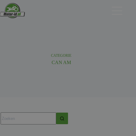
Ga
naar
de
inhoud
CATEGORIE
CAN AM
Geen
resultaten