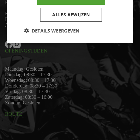
Email:
wim@motor-id.nl
K.v.K: 80530338
ALLES AFWIJZEN
B.T.W-nummer: NL861703947B01
Algemene voorwaarden
DETAILS WEERGEVEN
OPENINGSTIJDEN
Maandag: Gesloten
Dinsdag: 08:30 – 17:30
Woensdag: 08:30 – 17:30
Donderdag: 08:30 – 17:30
Vrijdag: 08:30 – 17:30
Zaterdag: 08:30 – 16:00
Zondag: Gesloten
ROUTE