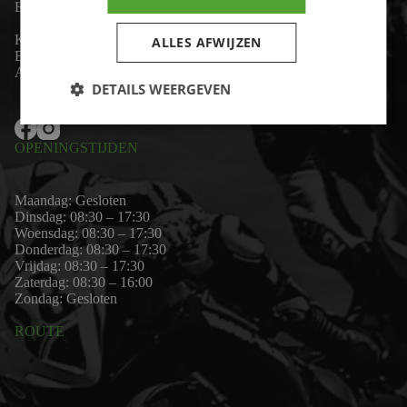
Email:
wim@motor-id.nl
K.v.K: 80530338
ALLES AFWIJZEN
B.T.W-nummer: NL861703947B01
Algemene voorwaarden
DETAILS WEERGEVEN
OPENINGSTIJDEN
Maandag: Gesloten
Dinsdag: 08:30 – 17:30
Woensdag: 08:30 – 17:30
Donderdag: 08:30 – 17:30
Vrijdag: 08:30 – 17:30
Zaterdag: 08:30 – 16:00
Zondag: Gesloten
ROUTE