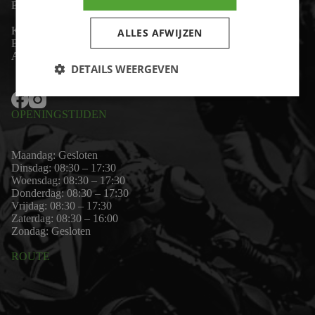
Email:
wim@motor-id.nl
K.v.K: 80530338
ALLES AFWIJZEN
B.T.W-nummer: NL861703947B01
Algemene voorwaarden
DETAILS WEERGEVEN
OPENINGSTIJDEN
Maandag: Gesloten
Dinsdag: 08:30 – 17:30
Woensdag: 08:30 – 17:30
Donderdag: 08:30 – 17:30
Vrijdag: 08:30 – 17:30
Zaterdag: 08:30 – 16:00
Zondag: Gesloten
ROUTE