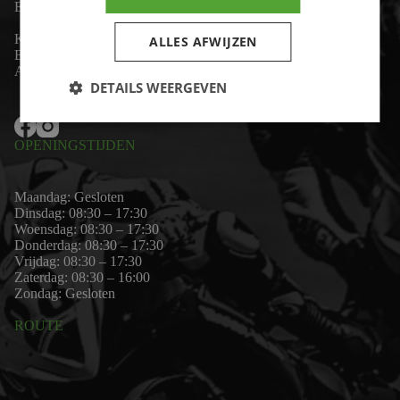
Email:
wim@motor-id.nl
K.v.K: 80530338
ALLES AFWIJZEN
B.T.W-nummer: NL861703947B01
Algemene voorwaarden
DETAILS WEERGEVEN
OPENINGSTIJDEN
Maandag: Gesloten
Dinsdag: 08:30 – 17:30
Woensdag: 08:30 – 17:30
Donderdag: 08:30 – 17:30
Vrijdag: 08:30 – 17:30
Zaterdag: 08:30 – 16:00
Zondag: Gesloten
ROUTE