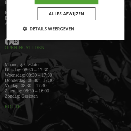
Email:
wim@motor-id.nl
K.v.K: 80530338
ALLES AFWIJZEN
B.T.W-nummer: NL861703947B01
Algemene voorwaarden
DETAILS WEERGEVEN
OPENINGSTIJDEN
Maandag: Gesloten
Dinsdag: 08:30 – 17:30
Woensdag: 08:30 – 17:30
Donderdag: 08:30 – 17:30
Vrijdag: 08:30 – 17:30
Zaterdag: 08:30 – 16:00
Zondag: Gesloten
ROUTE