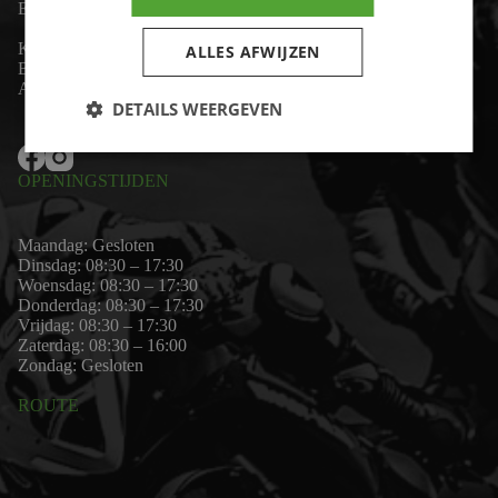
Email:
wim@motor-id.nl
K.v.K: 80530338
ALLES AFWIJZEN
B.T.W-nummer: NL861703947B01
Algemene voorwaarden
DETAILS WEERGEVEN
OPENINGSTIJDEN
Maandag: Gesloten
Dinsdag: 08:30 – 17:30
Woensdag: 08:30 – 17:30
Donderdag: 08:30 – 17:30
Vrijdag: 08:30 – 17:30
Zaterdag: 08:30 – 16:00
Zondag: Gesloten
ROUTE