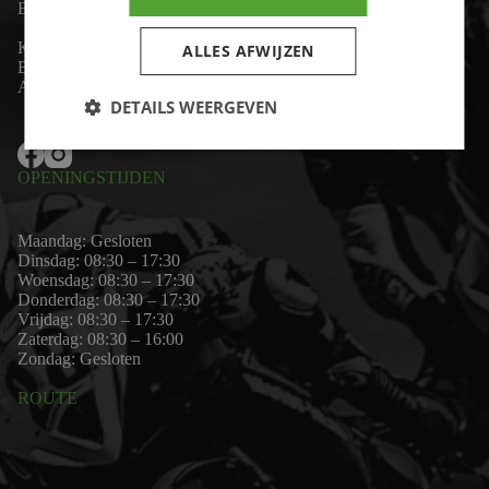
Email:
wim@motor-id.nl
K.v.K: 80530338
ALLES AFWIJZEN
B.T.W-nummer: NL861703947B01
Algemene voorwaarden
DETAILS WEERGEVEN
OPENINGSTIJDEN
Maandag: Gesloten
Dinsdag: 08:30 – 17:30
Woensdag: 08:30 – 17:30
Donderdag: 08:30 – 17:30
Vrijdag: 08:30 – 17:30
Zaterdag: 08:30 – 16:00
Zondag: Gesloten
ROUTE