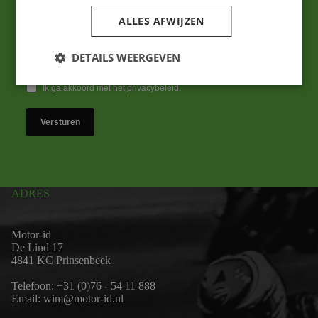
ALLES AFWIJZEN
DETAILS WEERGEVEN
Ik ga akkoord met het privacybeleid.
Versturen
ADRES
Motor-id
De Lind 17
4841 KC Prinsenbeek
Telefoon:
+31 (0)76 - 54 11 888
Email:
wim@motor-id.nl